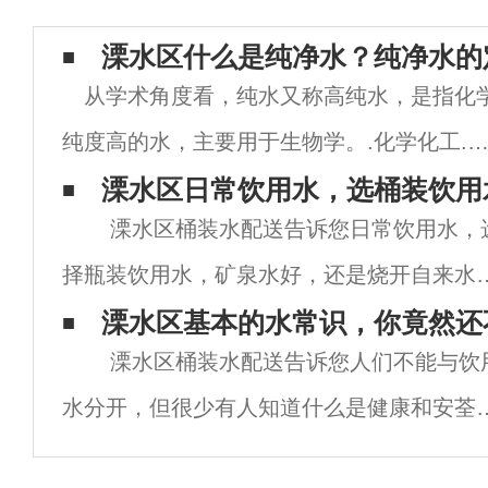
溧水区什么是纯净水？纯净水的
从学术角度看，纯水又称高纯水，是指化
纯度高的水，主要用于生物学。.化学化工.
金.宇航.电力等领域，但对水质纯度的要求
溧水区日常饮用水，选桶装饮用
溧水区桶装水配送告诉您日常饮用水，
当高，所以最常用的是电子工业。例如，电
择瓶装饮用水，矿泉水好，还是烧开自来水
系统中使用的纯水要求杂质含量低“微克/
好？水是身体不可缺少的。人们常说五天不
溧水区基本的水常识，你竟然还
溧水区桶装水配送告诉您人们不能与饮
吃，但不能喝水。从这句话中，我们可以知
水分开，但很少有人知道什么是健康和安荃
水对我们来说是多么重
饮用水。根据世界卫生组织的调查，80%的