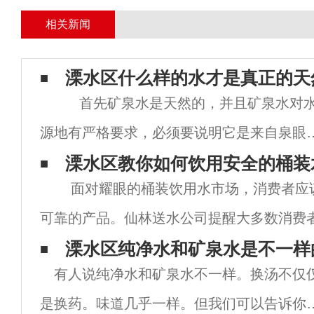
相关新闻
溧水区什么样的水才是真正的天
首先矿泉水是天然的，并且矿泉水对
源地有严格要求，必须要说明它是来自泉眼
的。还需要经过地矿部门勘探评价，仙林送
溧水区教你如何饮用安全的桶装
面对耀眼的桶装饮用水市场，消费者应
采取水源地保护措施，可以理解为一种矿产
可靠的产品。仙林送水公司提醒大多数消费
源。其
用水时应注意以下五点：1.购买桶装饮用水
溧水区纯净水和矿泉水是不一样
有人说纯净水和矿泉水不一样。换汤不仅
水商，选择标注QS
是换药。味道几乎一样。但我们可以告诉你