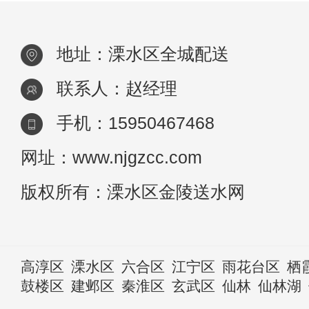
如果身体缺水，会对身体产生很大的影响。
能滋
地址：溧水区全城配送
联系人：赵经理
手机：15950467468
网址：www.njgzcc.com
版权所有：溧水区金陵送水网
高淳区
溧水区
六合区
江宁区
雨花台区
栖
鼓楼区
建邺区
秦淮区
玄武区
仙林
仙林湖