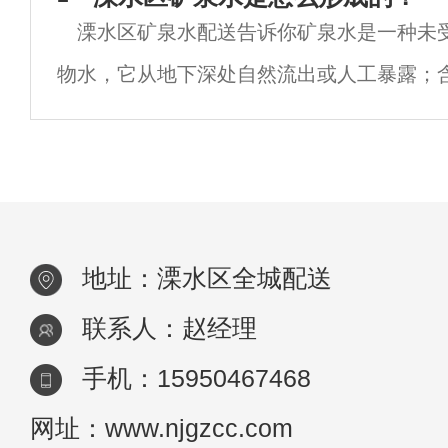
溧水区矿泉水配送告诉你矿泉水是一种未
量超过了标准。尽管这个问题很快得到了解
物水，它从地下深处自然流出或人工暴露；
决，但该社区的居民表示：未来最好使用更
物盐、微量元素或二氧化碳气体；在正常情
的纯
分、流量、水温等动态在自然波动范围内相
地址：溧水区全城配送
联系人：赵经理
手机：15950467468
网址：www.njgzcc.com