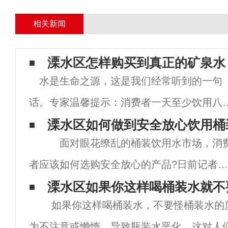
相关新闻
溧水区怎样购买到真正的矿泉水
水是生命之源，这是我们经常听到的一句
话。专家温馨提示：消费者一天至少饮用八
水，可有时候出门在外智能购置矿泉水运用
溧水区如何做到安全放心饮用桶
面对眼花缭乱的桶装饮用水市场，消
今天栖霞送水公司小编就来告诉你正确购置
者应该如何选购安全放心的产品?日前记者就
泉水的方式有这几招？一、认清矿泉水的产
这个问题采访了仙林送水专家。专家提醒广
溧水区如果你这样喝桶装水​就不
分类
如果你这样喝桶装水，不要怪桶装水的
消费者，在选购桶装饮用水时应注意以下5
为不注意或懒惰，导致瓶装水恶化，这对人