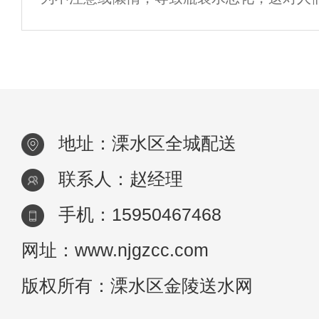
点：1、购买桶装饮用水一定要认真选择供水
为了自己和家庭健康，须注意以下问题，经
商，
水机不放在阳光直射的
地址：溧水区全城配送
联系人：赵经理
手机：15950467468
网址：www.njgzcc.com
版权所有：溧水区金陵送水网